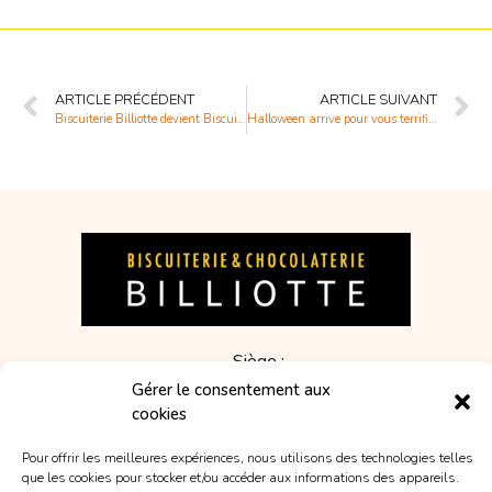
ARTICLE PRÉCÉDENT
ARTICLE SUIVANT
Biscuiterie Billiotte devient Biscuiterie & Chocolaterie Billiotte
Halloween arrive pour vous terrifier en magasin !
Siège :
12 rue Jacquard
Gérer le consentement aux
25000 Besançon
cookies
France
Pour offrir les meilleures expériences, nous utilisons des technologies telles
que les cookies pour stocker et/ou accéder aux informations des appareils.
03 81 34 34 16
(associations)